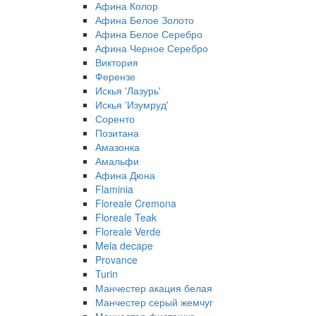
Афина Колор
Афина Белое Золото
Афина Белое Серебро
Афина Черное Серебро
Виктория
Ферензе
Искья 'Лазурь'
Искья 'Изумруд'
Соренто
Позитана
Амазонка
Амальфи
Афина Дюна
Flaminia
Floreale Cremona
Floreale Teak
Floreale Verde
Mela decape
Provance
Turin
Манчестер акация белая
Манчестер серый жемчуг