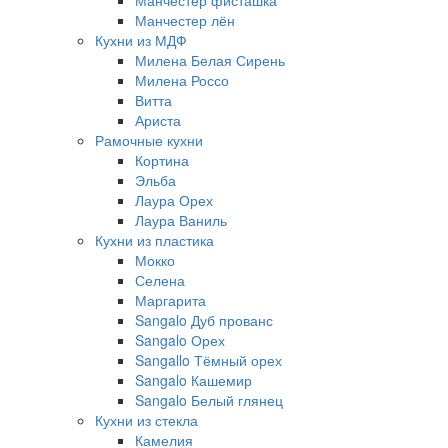
Манчестер фисташка
Манчестер лён
Кухни из МДФ
Милена Белая Сирень
Милена Россо
Витта
Ариста
Рамочные кухни
Кортина
Эльба
Лаура Орех
Лаура Ваниль
Кухни из пластика
Мокко
Селена
Маргарита
Sangalo Дуб прованс
Sangalo Орех
Sangallo Тёмный орех
Sangalo Кашемир
Sangalo Белый глянец
Кухни из стекла
Камелия