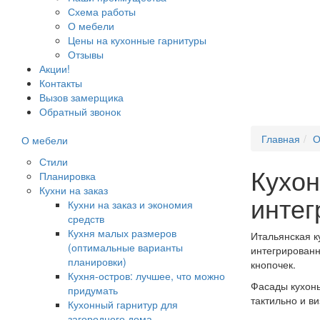
Схема работы
О мебели
Цены на кухонные гарнитуры
Отзывы
Акции!
Контакты
Вызов замерщика
Обратный звонок
Главная
О
О мебели
Стили
Кухо
Планировка
Кухни на заказ
интег
Кухни на заказ и экономия
средств
Кухня малых размеров
Итальянская к
(оптимальные варианты
интегрированн
планировки)
кнопочек.
Кухня-остров: лучшее, что можно
Фасады кухонь
придумать
тактильно и в
Кухонный гарнитур для
загородного дома