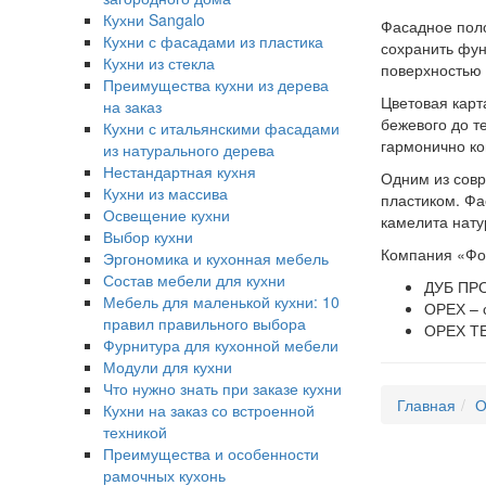
Кухни Sangalo
Фасадное поло
Кухни с фасадами из пластика
сохранить фун
Кухни из стекла
поверхностью 
Преимущества кухни из дерева
Цветовая кар
на заказ
бежевого до т
Кухни с итальянскими фасадами
гармонично ко
из натурального дерева
Нестандартная кухня
Одним из совр
Кухни из массива
пластиком. Фа
Освещение кухни
камелита нату
Выбор кухни
Компания «Фор
Эргономика и кухонная мебель
Состав мебели для кухни
ДУБ ПРО
Мебель для маленькой кухни: 10
ОРЕХ – с
правил правильного выбора
ОРЕХ ТЕ
Фурнитура для кухонной мебели
Модули для кухни
Что нужно знать при заказе кухни
Главная
О
Кухни на заказ со встроенной
техникой
Преимущества и особенности
рамочных кухонь