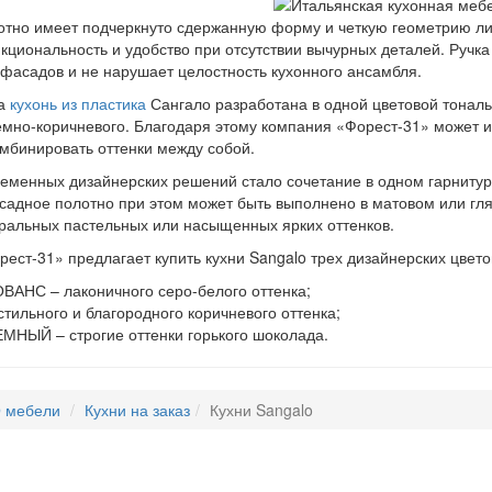
тно имеет подчеркнуто сдержанную форму и четкую геометрию ли
кциональность и удобство при отсутствии вычурных деталей. Ручка
фасадов и не нарушает целостность кухонного ансамбля.
та
кухонь из пластика
Сангало разработана в одной цветовой тональ
емно-коричневого. Благодаря этому компания «Форест-31» может из
мбинировать оттенки между собой.
еменных дизайнерских решений стало сочетание в одном гарниту
садное полотно при этом может быть выполнено в матовом или гля
ральных пастельных или насыщенных ярких оттенков.
ест-31» предлагает купить кухни Sangalo трех дизайнерских цвет
ВАНС – лаконичного серо-белого оттенка;
тильного и благородного коричневого оттенка;
МНЫЙ – строгие оттенки горького шоколада.
 мебели
Кухни на заказ
Кухни Sangalo