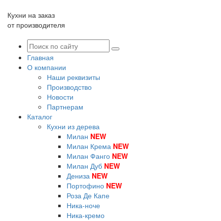
Кухни на заказ
от производителя
Главная
О компании
Наши реквизиты
Производство
Новости
Партнерам
Каталог
Кухни из дерева
Милан
NEW
Милан Крема
NEW
Милан Фанго
NEW
Милан Дуб
NEW
Дениза
NEW
Портофино
NEW
Роза Де Капе
Ника-ноче
Ника-кремо