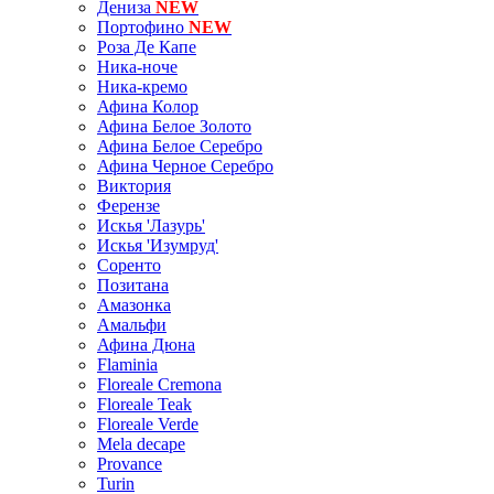
Дениза
NEW
Портофино
NEW
Роза Де Капе
Ника-ноче
Ника-кремо
Афина Колор
Афина Белое Золото
Афина Белое Серебро
Афина Черное Серебро
Виктория
Ферензе
Искья 'Лазурь'
Искья 'Изумруд'
Соренто
Позитана
Амазонка
Амальфи
Афина Дюна
Flaminia
Floreale Cremona
Floreale Teak
Floreale Verde
Mela decape
Provance
Turin