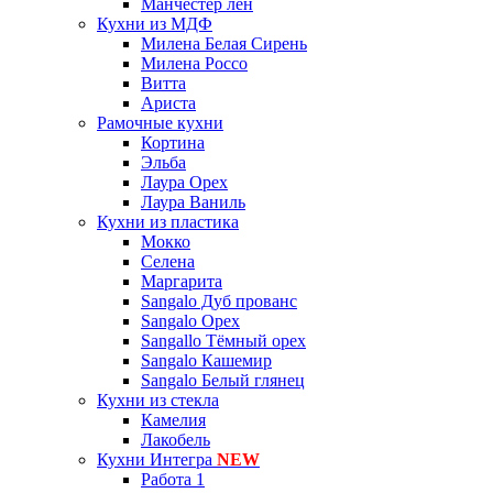
Манчестер лён
Кухни из МДФ
Милена Белая Сирень
Милена Россо
Витта
Ариста
Рамочные кухни
Кортина
Эльба
Лаура Орех
Лаура Ваниль
Кухни из пластика
Мокко
Селена
Маргарита
Sangalo Дуб прованс
Sangalo Орех
Sangallo Тёмный орех
Sangalo Кашемир
Sangalo Белый глянец
Кухни из стекла
Камелия
Лакобель
Кухни Интегра
NEW
Работа 1