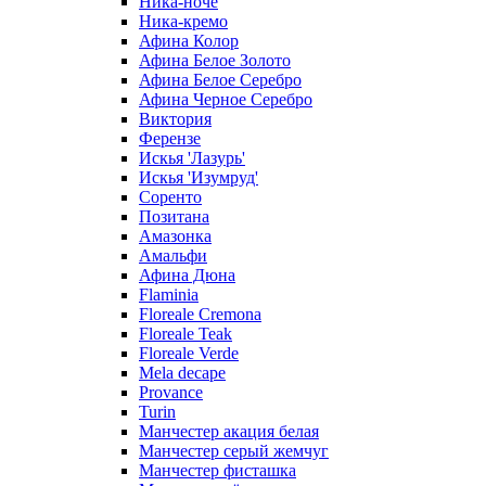
Ника-ноче
Ника-кремо
Афина Колор
Афина Белое Золото
Афина Белое Серебро
Афина Черное Серебро
Виктория
Ферензе
Искья 'Лазурь'
Искья 'Изумруд'
Соренто
Позитана
Амазонка
Амальфи
Афина Дюна
Flaminia
Floreale Cremona
Floreale Teak
Floreale Verde
Mela decape
Provance
Turin
Манчестер акация белая
Манчестер серый жемчуг
Манчестер фисташка