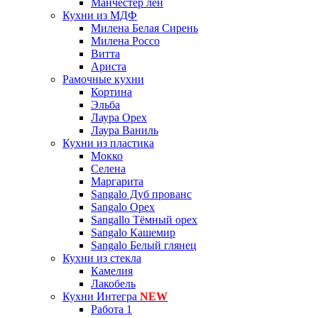
Манчестер лён
Кухни из МДФ
Милена Белая Сирень
Милена Россо
Витта
Ариста
Рамочные кухни
Кортина
Эльба
Лаура Орех
Лаура Ваниль
Кухни из пластика
Мокко
Селена
Маргарита
Sangalo Дуб прованс
Sangalo Орех
Sangallo Тёмный орех
Sangalo Кашемир
Sangalo Белый глянец
Кухни из стекла
Камелия
Лакобель
Кухни Интегра
NEW
Работа 1