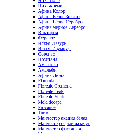
Ника-ноче
Ника-кремо
Афина Колор
Афина Белое Золото
Афина Белое Серебро
Афина Черное Серебро
Виктория
Ферензе
Искья 'Лазурь'
Искья 'Изумруд'
Соренто
Позитана
Амазонка
Амальфи
Афина Дюна
Flaminia
Floreale Cremona
Floreale Teak
Floreale Verde
Mela decape
Provance
Turin
Манчестер акация белая
Манчестер серый жемчуг
Манчестер фисташка