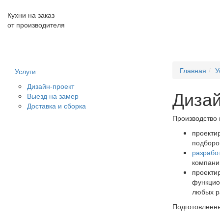
Кухни на заказ
от производителя
Главная
О компании
Каталог
Главная
У
Услуги
Дизайн-проект
Дизай
Выезд на замер
Доставка и сборка
Производство 
проекти
подборо
разрабо
компани
проекти
функцио
любых р
Подготовленны