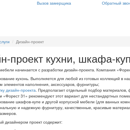
Вызов замерщика
Обратный зво
Услуги
Покупателям
Акции!
Конта
слуги
Дизайн-проект
н-проект кухни, шкафа-ку
мебели начинается с разработки дизайн-проекта. Компания «Форе
рование кухонь. Выполняется для любой из готовых коллекций в на
м элементов наполнения, аксессуаров, фурнитуры;
тку дизайн-проекта
. Предполагает отдельный подбор материалов,
и «Форест 31» рекомендуют этот вариант для нестандартных пом
рование шкафов-купе и другой корпусной мебели (для ванных комна
нальную и надежную фурнитуру, качественные, красивые материа
азмеров.
й дизайнером проект содержит: