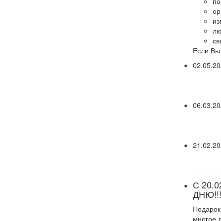
по
ор
из
лю
св
Если Вы
02.05.2
06.03.2
21.02.2
С 20.0
ДНЮ!!
Подарок
многое д