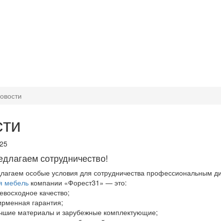
овости
сти
025
едлагаем сотрудничество!
лагаем особые условия для сотрудничества профессиональным д
я мебель
компании «Форест31» — это:
евосходное качество;
рменная гарантия;
чшие материалы и зарубежные комплектующие;