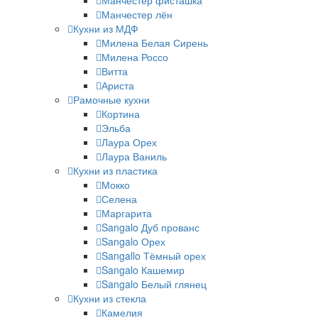
Манчестер фисташка
Манчестер лён
Кухни из МДФ
Милена Белая Сирень
Милена Россо
Витта
Ариста
Рамочные кухни
Кортина
Эльба
Лаура Орех
Лаура Ваниль
Кухни из пластика
Мокко
Селена
Маргарита
Sangalo Дуб прованс
Sangalo Орех
Sangallo Тёмный орех
Sangalo Кашемир
Sangalo Белый глянец
Кухни из стекла
Камелия