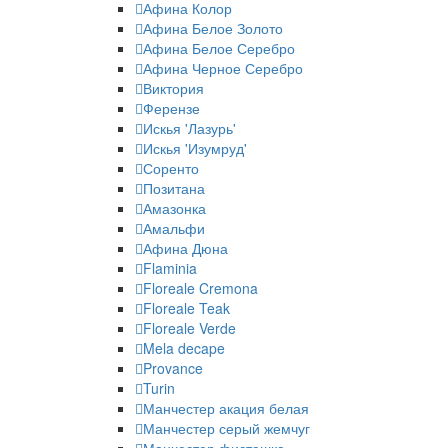
Афина Колор
Афина Белое Золото
Афина Белое Серебро
Афина Черное Серебро
Виктория
Ферензе
Искья 'Лазурь'
Искья 'Изумруд'
Соренто
Позитана
Амазонка
Амальфи
Афина Дюна
Flaminia
Floreale Cremona
Floreale Teak
Floreale Verde
Mela decape
Provance
Turin
Манчестер акация белая
Манчестер серый жемчуг