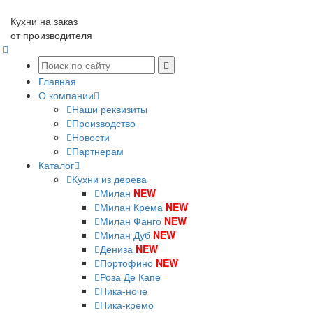
Кухни на заказ
от производителя
Главная
О компании
Наши реквизиты
Производство
Новости
Партнерам
Каталог
Кухни из дерева
Милан
NEW
Милан Крема
NEW
Милан Фанго
NEW
Милан Дуб
NEW
Дениза
NEW
Портофино
NEW
Роза Де Капе
Ника-ноче
Ника-кремо