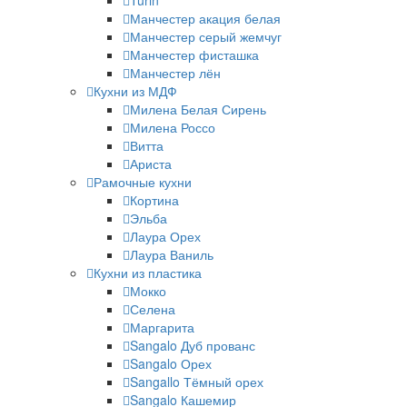
Turin
Манчестер акация белая
Манчестер серый жемчуг
Манчестер фисташка
Манчестер лён
Кухни из МДФ
Милена Белая Сирень
Милена Россо
Витта
Ариста
Рамочные кухни
Кортина
Эльба
Лаура Орех
Лаура Ваниль
Кухни из пластика
Мокко
Селена
Маргарита
Sangalo Дуб прованс
Sangalo Орех
Sangallo Тёмный орех
Sangalo Кашемир