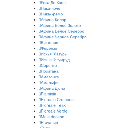
Роза Де Капе
Ника-ноче
Ника-кремо
Афина Колор
Афина Белое Золото
Афина Белое Серебро
Афина Черное Серебро
Виктория
Ферензе
Искья 'Лазурь'
Искья 'Изумруд'
Соренто
Позитана
Амазонка
Амальфи
Афина Дюна
Flaminia
Floreale Cremona
Floreale Teak
Floreale Verde
Mela decape
Provance