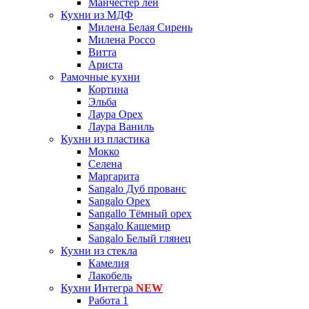
Манчестер лён
Кухни из МДФ
Милена Белая Сирень
Милена Россо
Витта
Ариста
Рамочные кухни
Кортина
Эльба
Лаура Орех
Лаура Ваниль
Кухни из пластика
Мокко
Селена
Маргарита
Sangalo Дуб прованс
Sangalo Орех
Sangallo Тёмный орех
Sangalo Кашемир
Sangalo Белый глянец
Кухни из стекла
Камелия
Лакобель
Кухни Интегра
NEW
Работа 1