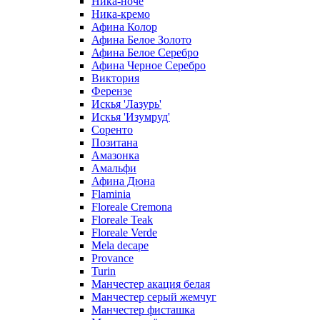
Ника-ноче
Ника-кремо
Афина Колор
Афина Белое Золото
Афина Белое Серебро
Афина Черное Серебро
Виктория
Ферензе
Искья 'Лазурь'
Искья 'Изумруд'
Соренто
Позитана
Амазонка
Амальфи
Афина Дюна
Flaminia
Floreale Cremona
Floreale Teak
Floreale Verde
Mela decape
Provance
Turin
Манчестер акация белая
Манчестер серый жемчуг
Манчестер фисташка