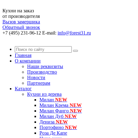
Кухни на заказ
от производителя
Вызов замерщика
Обратный звонок
+7 (495) 231-96-12
E-mail:
info@forest31.ru
Главная
О компании
Наши реквизиты
Производство
Новости
Партнерам
Каталог
Кухни из дерева
Милан
NEW
Милан Крема
NEW
Милан Фанго
NEW
Милан Дуб
NEW
Дениза
NEW
Портофино
NEW
Роза Де Капе