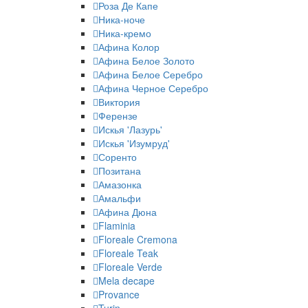
Роза Де Капе
Ника-ноче
Ника-кремо
Афина Колор
Афина Белое Золото
Афина Белое Серебро
Афина Черное Серебро
Виктория
Ферензе
Искья 'Лазурь'
Искья 'Изумруд'
Соренто
Позитана
Амазонка
Амальфи
Афина Дюна
Flaminia
Floreale Cremona
Floreale Teak
Floreale Verde
Mela decape
Provance