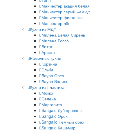
Turin
Манчестер акация белая
Манчестер серый жемчуг
Манчестер фисташка
Манчестер лён
Кухни из МДФ
Милена Белая Сирень
Милена Россо
Витта
Ариста
Рамочные кухни
Кортина
Эльба
Лаура Орех
Лаура Ваниль
Кухни из пластика
Мокко
Селена
Маргарита
Sangalo Дуб прованс
Sangalo Орех
Sangallo Тёмный орех
Sangalo Кашемир