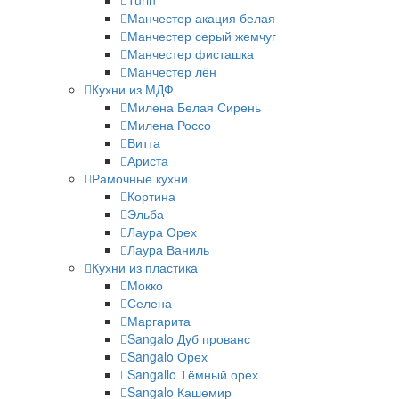
Turin
Манчестер акация белая
Манчестер серый жемчуг
Манчестер фисташка
Манчестер лён
Кухни из МДФ
Милена Белая Сирень
Милена Россо
Витта
Ариста
Рамочные кухни
Кортина
Эльба
Лаура Орех
Лаура Ваниль
Кухни из пластика
Мокко
Селена
Маргарита
Sangalo Дуб прованс
Sangalo Орех
Sangallo Тёмный орех
Sangalo Кашемир