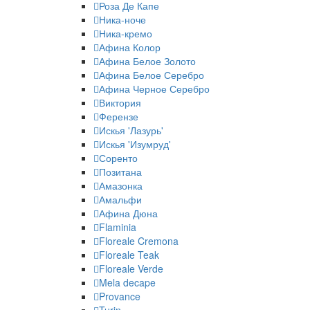
Роза Де Капе
Ника-ноче
Ника-кремо
Афина Колор
Афина Белое Золото
Афина Белое Серебро
Афина Черное Серебро
Виктория
Ферензе
Искья 'Лазурь'
Искья 'Изумруд'
Соренто
Позитана
Амазонка
Амальфи
Афина Дюна
Flaminia
Floreale Cremona
Floreale Teak
Floreale Verde
Mela decape
Provance