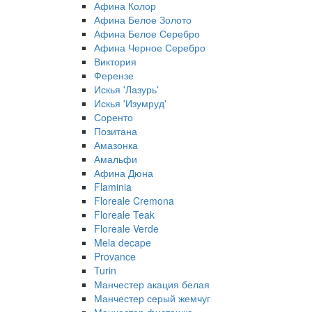
Афина Колор
Афина Белое Золото
Афина Белое Серебро
Афина Черное Серебро
Виктория
Ферензе
Искья 'Лазурь'
Искья 'Изумруд'
Соренто
Позитана
Амазонка
Амальфи
Афина Дюна
Flaminia
Floreale Cremona
Floreale Teak
Floreale Verde
Mela decape
Provance
Turin
Манчестер акация белая
Манчестер серый жемчуг