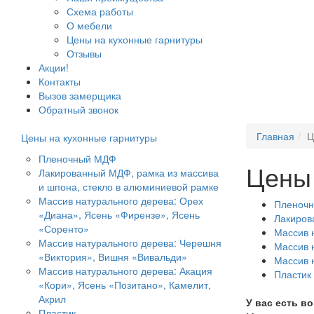
Схема работы
О мебели
Цены на кухонные гарнитуры
Отзывы
Акции!
Контакты
Вызов замерщика
Обратный звонок
Главная
Ц
Цены на кухонные гарнитуры
Пленочный МДФ
Цены 
Лакированный МДФ, рамка из массива
и шпона, стекло в алюминиевой рамке
Массив натурального дерева: Орех
Пленоч
«Диана», Ясень «Фирензе», Ясень
Лакиров
«Соренто»
Массив 
Массив натурального дерева: Черешня
Массив 
«Виктория», Вишня «Вивальди»
Массив 
Массив натурального дерева: Акация
Пластик
«Кори», Ясень «Позитано», Камелит,
Акрил
У вас есть в
Пластик