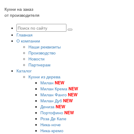
Кухни на заказ
от производителя
Главная
О компании
Наши реквизиты
Производство
Новости
Партнерам
Каталог
Кухни из дерева
Милан
NEW
Милан Крема
NEW
Милан Фанго
NEW
Милан Дуб
NEW
Дениза
NEW
Портофино
NEW
Роза Де Капе
Ника-ноче
Ника-кремо