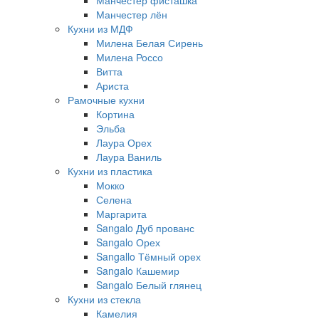
Манчестер фисташка
Манчестер лён
Кухни из МДФ
Милена Белая Сирень
Милена Россо
Витта
Ариста
Рамочные кухни
Кортина
Эльба
Лаура Орех
Лаура Ваниль
Кухни из пластика
Мокко
Селена
Маргарита
Sangalo Дуб прованс
Sangalo Орех
Sangallo Тёмный орех
Sangalo Кашемир
Sangalo Белый глянец
Кухни из стекла
Камелия