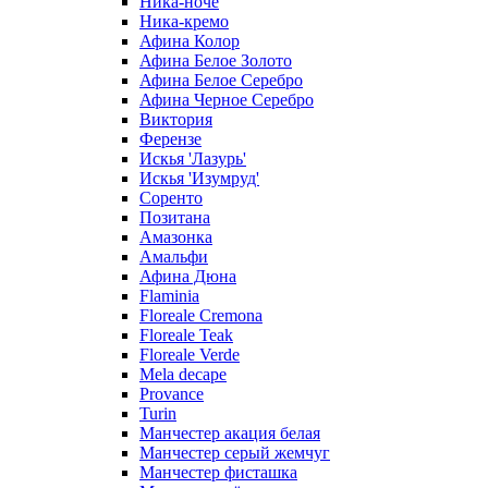
Ника-ноче
Ника-кремо
Афина Колор
Афина Белое Золото
Афина Белое Серебро
Афина Черное Серебро
Виктория
Ферензе
Искья 'Лазурь'
Искья 'Изумруд'
Соренто
Позитана
Амазонка
Амальфи
Афина Дюна
Flaminia
Floreale Cremona
Floreale Teak
Floreale Verde
Mela decape
Provance
Turin
Манчестер акация белая
Манчестер серый жемчуг
Манчестер фисташка