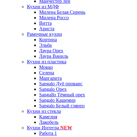
Манчестер лён
Кухни из МДФ
Милена Белая Сирень
Милена Россо
Витта
Ариста
Рамочные кухни
Кортина
Эльба
Лаура Орех
Лаура Ваниль
Кухни из пластика
Мокко
Селена
Маргарита
Sangalo Дуб прованс
Sangalo Орех
Sangallo Тёмный орех
Sangalo Кашемир
Sangalo Белый глянец
Кухни из стекла
Камелия
Лакобель
Кухни Интегра
NEW
Работа 1