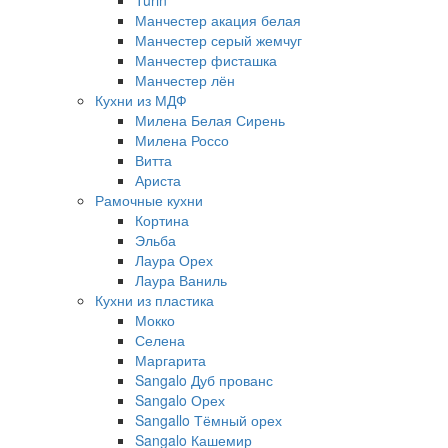
Turin
Манчестер акация белая
Манчестер серый жемчуг
Манчестер фисташка
Манчестер лён
Кухни из МДФ
Милена Белая Сирень
Милена Россо
Витта
Ариста
Рамочные кухни
Кортина
Эльба
Лаура Орех
Лаура Ваниль
Кухни из пластика
Мокко
Селена
Маргарита
Sangalo Дуб прованс
Sangalo Орех
Sangallo Тёмный орех
Sangalo Кашемир