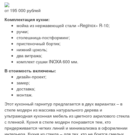
от 195 000 рублей
Комплектация кухни:
мойка из нержавеющей стали «Reginox» R-10;
ручки;
столешница-постформинг;
пристеночный бортик;
нижний цоколь;
два витража;
комплект сушки INOXA 600 мм.
В стоимость включены:
дизайн-проект;
замер;
доставка;
монтаж.
Этот кухонный гарнитур предлагается в двух вариантах – в
стиле модерн из массива натурального дерева и
ультрамодная кухонная мебель из цветного акрилового стекла
с пленкой. Кухня в стиле модерн понравится тем, кто
придерживается четких линий и минимализма в оформлении
интерьера. Кухня из стекла – для тех, кто не боится смелых