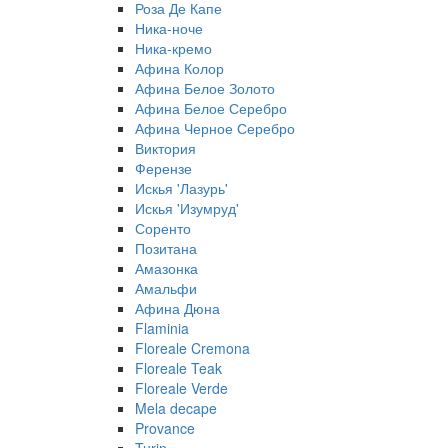
Роза Де Капе
Ника-ноче
Ника-кремо
Афина Колор
Афина Белое Золото
Афина Белое Серебро
Афина Черное Серебро
Виктория
Ферензе
Искья 'Лазурь'
Искья 'Изумруд'
Соренто
Позитана
Амазонка
Амальфи
Афина Дюна
Flaminia
Floreale Cremona
Floreale Teak
Floreale Verde
Mela decape
Provance