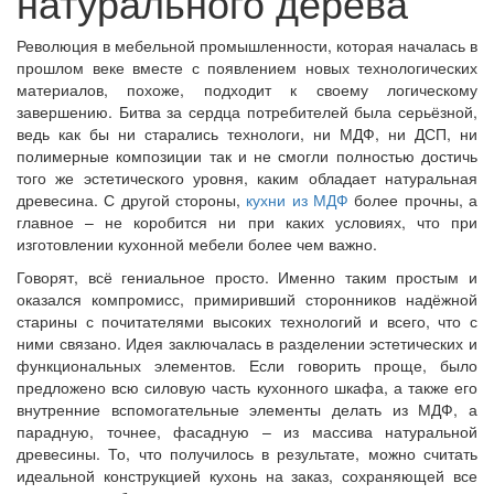
натурального дерева
Революция в мебельной промышленности, которая началась в
прошлом веке вместе с появлением новых технологических
материалов, похоже, подходит к своему логическому
завершению. Битва за сердца потребителей была серьёзной,
ведь как бы ни старались технологи, ни МДФ, ни ДСП, ни
полимерные композиции так и не смогли полностью достичь
того же эстетического уровня, каким обладает натуральная
древесина. С другой стороны,
кухни из МДФ
более прочны, а
главное – не коробится ни при каких условиях, что при
изготовлении кухонной мебели более чем важно.
Говорят, всё гениальное просто. Именно таким простым и
оказался компромисс, примиривший сторонников надёжной
старины с почитателями высоких технологий и всего, что с
ними связано. Идея заключалась в разделении эстетических и
функциональных элементов. Если говорить проще, было
предложено всю силовую часть кухонного шкафа, а также его
внутренние вспомогательные элементы делать из МДФ, а
парадную, точнее, фасадную – из массива натуральной
древесины. То, что получилось в результате, можно считать
идеальной конструкцией кухонь на заказ, сохраняющей все