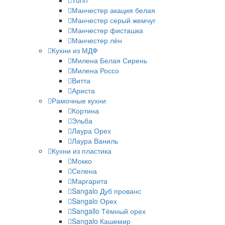
Turin
Манчестер акация белая
Манчестер серый жемчуг
Манчестер фисташка
Манчестер лён
Кухни из МДФ
Милена Белая Сирень
Милена Россо
Витта
Ариста
Рамочные кухни
Кортина
Эльба
Лаура Орех
Лаура Ваниль
Кухни из пластика
Мокко
Селена
Маргарита
Sangalo Дуб прованс
Sangalo Орех
Sangallo Тёмный орех
Sangalo Кашемир