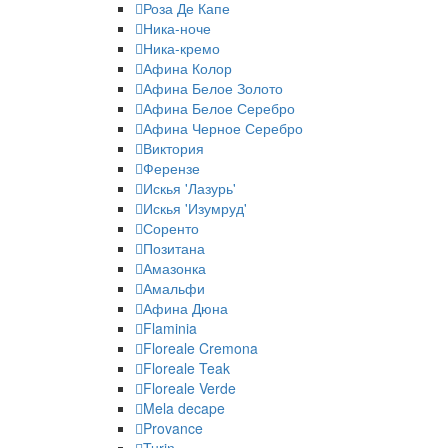
Роза Де Капе
Ника-ноче
Ника-кремо
Афина Колор
Афина Белое Золото
Афина Белое Серебро
Афина Черное Серебро
Виктория
Ферензе
Искья 'Лазурь'
Искья 'Изумруд'
Соренто
Позитана
Амазонка
Амальфи
Афина Дюна
Flaminia
Floreale Cremona
Floreale Teak
Floreale Verde
Mela decape
Provance