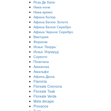
Роза Де Капе
Ника-ноче
Ника-кремо
Афина Колор
Афина Белое Золото
Афина Белое Серебро
Афина Черное Серебро
Виктория
Ферензе
Искья 'Лазурь'
Искья 'Изумруд'
Соренто
Позитана
Амазонка
Амальфи
Афина Дюна
Flaminia
Floreale Cremona
Floreale Teak
Floreale Verde
Mela decape
Provance