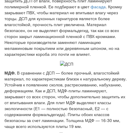
защитить ДСП от влаги, поверхность плит ламинируют
полимерной пленкой. Ее подбирают в цвет
фасада
. Кромку
закрывают ПВХ, чтобы материал не впитывал влагу через
торцы. ДСП для кухонных гарнитуров является более
влагостойкой, прочность плит увеличена. Материал
безопасен, он не выделяет формальдегид, так как со всех
сторон закрыт ламинационной пленкой с ПВХ-кромками.
Некоторые производители заменяют ламинацию
меламиновым покрытием или деревянным шпоном, но на
характеристики короба это почти не влияет.
МДФ.
В сравнении с ДСП — более прочный, влагостойкий
материал, по характеристикам близок к натуральному дереву.
Устойчив к появлению сколов, растрескиванию, набуханию,
деформациям. Как и ДСП, МДФ-плиты ламинируют,
закрывают со всех сторон, чтобы дополнительно защитить их
от впитывания влаги. Для плит МДФ выделяют классы
экологичности (Е1 — полностью безопасный, Е2 — с
содержанием формальдегида). Плиты обоих классов
безопасны за счет ламинации. Толщина МДФ — 16-30 мм,
чаще всего используются плиты 19 мм.