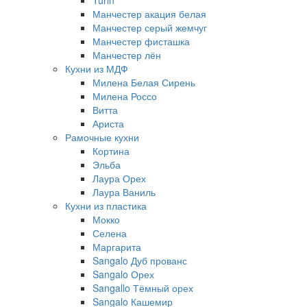
Turin
Манчестер акация белая
Манчестер серый жемчуг
Манчестер фисташка
Манчестер лён
Кухни из МДФ
Милена Белая Сирень
Милена Россо
Витта
Ариста
Рамочные кухни
Кортина
Эльба
Лаура Орех
Лаура Ваниль
Кухни из пластика
Мокко
Селена
Маргарита
Sangalo Дуб прованс
Sangalo Орех
Sangallo Тёмный орех
Sangalo Кашемир