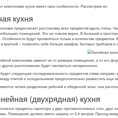
т компоновки кухни имеет свои особенности. Рассмотрим их.
ая кухня
оновка предполагает расстановку всех предметов вдоль стены. Час
небольших помещений. Это не совсем верно. В большой и простор
. Особенности будут проявляться только в количестве предметов
 в крупной – позволить себе больше шкафов, бытовых приборов и 
нейной компоновки зависит не от размера помещения, а от его фор
 другое расположение будет смотреться негармонично.
 будет следующая последовательность предметов слева направо: м
между плитой и холодильником предпочтительно разместить еще как
 имеется четкое разделение рабочей и обеденной зоны: они распол
нейная (двухрядная) кухня
олагать предметы гарнитура у двух противоположных стен, друг н
мы. Помещение должно иметь ширину от 2,4 метров. Проход между