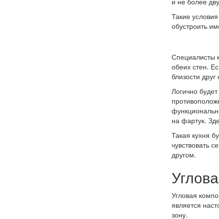
и не более дв
Такие условия
обустроить им
Специалисты к
обеих стен. Е
близости друг 
Логично будет
противоположн
функциональны
на фартук. Зд
Такая кухня б
чувствовать се
другом.
Углова
Угловая компо
является наст
зону.