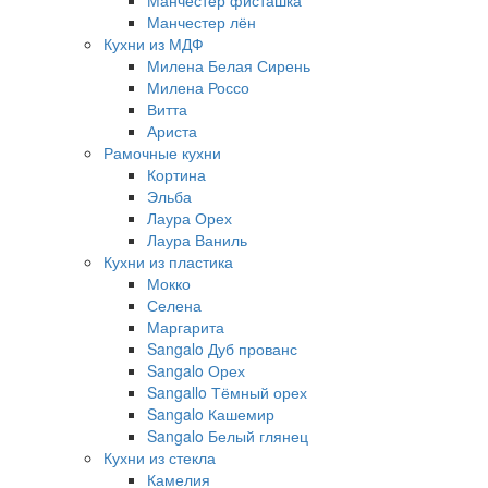
Манчестер фисташка
Манчестер лён
Кухни из МДФ
Милена Белая Сирень
Милена Россо
Витта
Ариста
Рамочные кухни
Кортина
Эльба
Лаура Орех
Лаура Ваниль
Кухни из пластика
Мокко
Селена
Маргарита
Sangalo Дуб прованс
Sangalo Орех
Sangallo Тёмный орех
Sangalo Кашемир
Sangalo Белый глянец
Кухни из стекла
Камелия