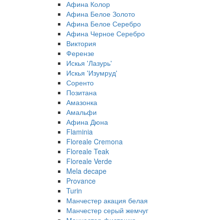
Афина Колор
Афина Белое Золото
Афина Белое Серебро
Афина Черное Серебро
Виктория
Ферензе
Искья 'Лазурь'
Искья 'Изумруд'
Соренто
Позитана
Амазонка
Амальфи
Афина Дюна
Flaminia
Floreale Cremona
Floreale Teak
Floreale Verde
Mela decape
Provance
Turin
Манчестер акация белая
Манчестер серый жемчуг