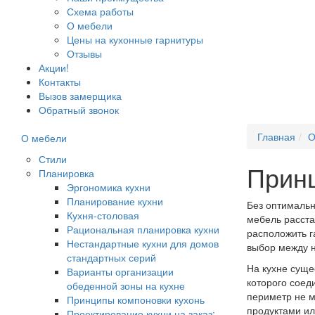
Схема работы
О мебели
Цены на кухонные гарнитуры
Отзывы
Акции!
Контакты
Вызов замерщика
Обратный звонок
Главная
О
О мебели
Стили
Принц
Планировка
Эргономика кухни
Планирование кухни
Без оптимальн
Кухня-столовая
мебель расста
Рациональная планировка кухни
расположить г
Нестандартные кухни для домов
выбор между 
стандартных серий
На кухне суще
Варианты организации
которого соед
обеденной зоны на кухне
периметр не м
Принципы компоновки кухонь
продуктами ил
Проектирование кухни на заказ: