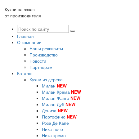
Кухни на заказ
от производителя
Главная
О компании
Наши реквизиты
Производство
Новости
Партнерам
Каталог
Кухни из дерева
Милан
NEW
Милан Крема
NEW
Милан Фанго
NEW
Милан Дуб
NEW
Дениза
NEW
Портофино
NEW
Роза Де Капе
Ника-ноче
Ника-кремо