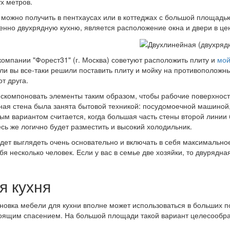
ух метров.
 можно получить в пентхаусах или в коттеджах с большой площад
енно двухрядную кухню, является расположение окна и двери в цен
омпании "Форест31" (г. Москва) советуют расположить плиту и
мой
сли вы все-таки решили поставить плиту и мойку на противоположны
от друга.
 скомпоновать элементы таким образом, чтобы рабочие поверхности
ая стена была занята бытовой техникой: посудомоечной машиной,
м вариантом считается, когда большая часть стены второй линии б
есь же логично будет разместить и высокий холодильник.
удет выглядеть очень основательно и включать в себя максимальн
бя несколько человек. Если у вас в семье две хозяйки, то двурядна
я кухня
новка мебели для кухни вполне может использоваться в больших 
оящим спасением. На большой площади такой вариант целесообра