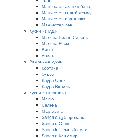
Turin
Манчестер акация белая
Манчестер серый жемчуг
Манчестер фисташка
Манчестер лён
Кухни из МДФ
Милена Белая Сирень
Милена Россо
Витта
Ариста
Рамочные кухни
Кортина
Эльба
Лаура Орех
Лаура Ваниль
Кухни из пластика
Мокко
Селена
Маргарита
Sangalo Дуб прованс
Sangalo Орех
Sangallo Тёмный орех
Sangalo Кашемир