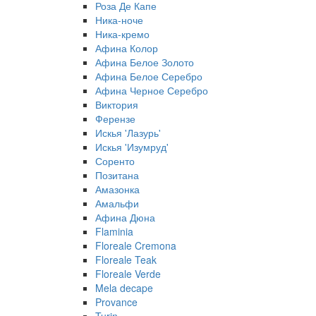
Роза Де Капе
Ника-ноче
Ника-кремо
Афина Колор
Афина Белое Золото
Афина Белое Серебро
Афина Черное Серебро
Виктория
Ферензе
Искья 'Лазурь'
Искья 'Изумруд'
Соренто
Позитана
Амазонка
Амальфи
Афина Дюна
Flaminia
Floreale Cremona
Floreale Teak
Floreale Verde
Mela decape
Provance