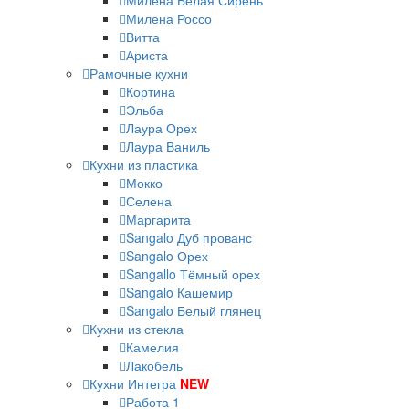
Милена Белая Сирень
Милена Россо
Витта
Ариста
Рамочные кухни
Кортина
Эльба
Лаура Орех
Лаура Ваниль
Кухни из пластика
Мокко
Селена
Маргарита
Sangalo Дуб прованс
Sangalo Орех
Sangallo Тёмный орех
Sangalo Кашемир
Sangalo Белый глянец
Кухни из стекла
Камелия
Лакобель
Кухни Интегра
NEW
Работа 1