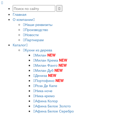
Главная
О компании
Наши реквизиты
Производство
Новости
Партнерам
Каталог
Кухни из дерева
Милан
NEW
Милан Крема
NEW
Милан Фанго
NEW
Милан Дуб
NEW
Дениза
NEW
Портофино
NEW
Роза Де Капе
Ника-ноче
Ника-кремо
Афина Колор
Афина Белое Золото
Афина Белое Серебро