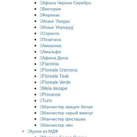
Афина Черное Серебро
Виктория
Ферензе
Искья 'Лазурь'
Искья 'Изумруд'
Соренто
Позитана
Амазонка
Амальфи
Афина Дюна
Flaminia
Floreale Cremona
Floreale Teak
Floreale Verde
Mela decape
Provance
Turin
Манчестер акация белая
Манчестер серый жемчуг
Манчестер фисташка
Манчестер лён
Кухни из МДФ