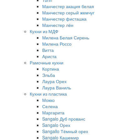
Turin
Манчестер акация белая
Манчестер серый жемчуг
Манчестер фисташка
Манчестер лён
Кухни из МДФ
Милена Белая Сирень
Милена Россо
Витта
Ариста
Рамочные кухни
Кортина
Эльба
Лаура Орех
Лаура Ваниль
Кухни из пластика
Мокко
Селена
Маргарита
Sangalo Дуб прованс
Sangalo Орех
Sangallo Тёмный орех
Sangalo Кашемир