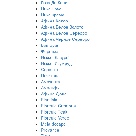
Роза Де Капе
Ника-ноче
Ника-кремо
Афина Колор
Афина Белое Золото
Афина Белое Серебро
Афина Черное Серебро
Виктория
Ферензе
Искья 'Лазурь'
Искья 'Изумруд'
Соренто
Позитана
Амазонка
Амальфи
Афина Дюна
Flaminia
Floreale Cremona
Floreale Teak
Floreale Verde
Mela decape
Provance