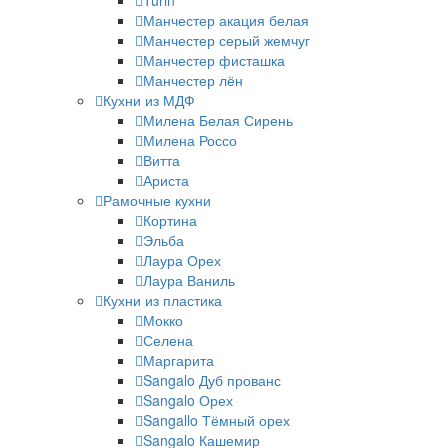
Turin
Манчестер акация белая
Манчестер серый жемчуг
Манчестер фисташка
Манчестер лён
Кухни из МДФ
Милена Белая Сирень
Милена Россо
Витта
Ариста
Рамочные кухни
Кортина
Эльба
Лаура Орех
Лаура Ваниль
Кухни из пластика
Мокко
Селена
Маргарита
Sangalo Дуб прованс
Sangalo Орех
Sangallo Тёмный орех
Sangalo Кашемир