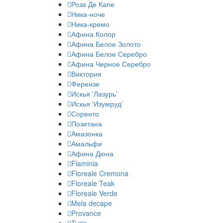
Роза Де Капе
Ника-ноче
Ника-кремо
Афина Колор
Афина Белое Золото
Афина Белое Серебро
Афина Черное Серебро
Виктория
Ферензе
Искья 'Лазурь'
Искья 'Изумруд'
Соренто
Позитана
Амазонка
Амальфи
Афина Дюна
Flaminia
Floreale Cremona
Floreale Teak
Floreale Verde
Mela decape
Provance