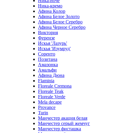
Ника-ноче
Ника-кремо
Афина Колор
Афина Белое Золото
Афина Белое Серебро
Афина Черное Серебро
Виктория
Ферензе
Искья 'Лазурь'
Искья 'Изумруд'
Соренто
Позитана
Амазонка
Амальфи
Афина Дюна
Flaminia
Floreale Cremona
Floreale Teak
Floreale Verde
Mela decape
Provance
Turin
Манчестер акация белая
Манчестер серый жемчуг
Манчестер фисташка