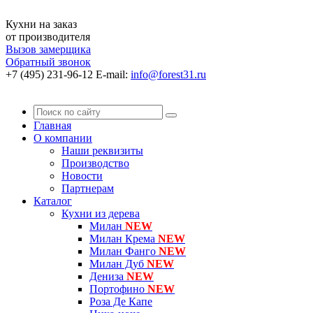
Кухни на заказ
от производителя
Вызов замерщика
Обратный звонок
+7 (495) 231-96-12
E-mail:
info@forest31.ru
Главная
О компании
Наши реквизиты
Производство
Новости
Партнерам
Каталог
Кухни из дерева
Милан
NEW
Милан Крема
NEW
Милан Фанго
NEW
Милан Дуб
NEW
Дениза
NEW
Портофино
NEW
Роза Де Капе