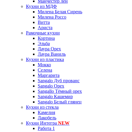
Манчестер лён
Кухни из МДФ
Милена Белая Сирень
Милена Россо
Витта
Ариста
Рамочные кухни
Кортина
Эльба
Лаура Орех
Лаура Ваниль
Кухни из пластика
Мокко
Селена
Маргарита
Sangalo Дуб прованс
Sangalo Орех
Sangallo Тёмный орех
Sangalo Кашемир
Sangalo Белый глянец
Кухни из стекла
Камелия
Лакобель
Кухни Интегра
NEW
Работа 1