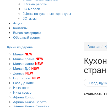
Схема работы
О мебели
Цены на кухонные гарнитуры
Отзывы
Акции!
Контакты
Вызов замерщика
Обратный звонок
Главная
К
Кухни из дерева
Милан
NEW
Кухон
Милан Крема
NEW
Милан Фанго
NEW
стран
Милан Дуб
NEW
Дениза
NEW
Портофино
NEW
Роза Де Капе
Предыдущ
Ника-ноче
Ника-кремо
Стоимость 1 п
Афина Колор
Афина Белое Золото
Афина Белое Серебро