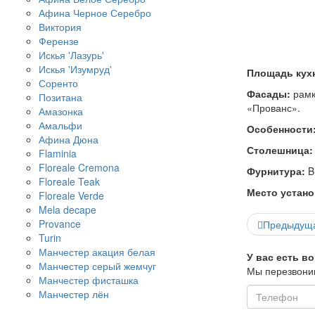
Афина Черное Серебро
Виктория
Ферензе
Искья 'Лазурь'
Искья 'Изумруд'
Площадь кух
Соренто
Фасады:
рамк
Позитана
«Прованс».
Амазонка
Амальфи
Особенности
Афина Дюна
Столешница
Flaminia
Floreale Cremona
Фурнитура:
B
Floreale Teak
Место устано
Floreale Verde
Mela decape
Provance
Предыдущ
Turin
Манчестер акация белая
У вас есть в
Манчестер серый жемчуг
Мы перезвоним
Манчестер фисташка
Манчестер лён