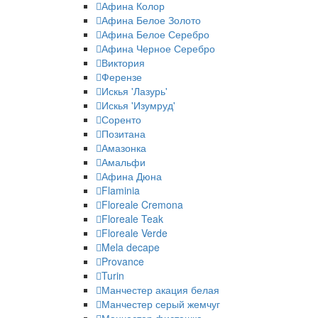
Афина Колор
Афина Белое Золото
Афина Белое Серебро
Афина Черное Серебро
Виктория
Ферензе
Искья 'Лазурь'
Искья 'Изумруд'
Соренто
Позитана
Амазонка
Амальфи
Афина Дюна
Flaminia
Floreale Cremona
Floreale Teak
Floreale Verde
Mela decape
Provance
Turin
Манчестер акация белая
Манчестер серый жемчуг