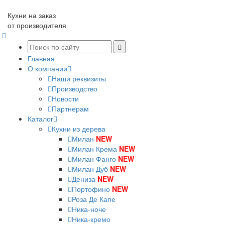
Кухни на заказ
от производителя
Главная
О компании
Наши реквизиты
Производство
Новости
Партнерам
Каталог
Кухни из дерева
Милан
NEW
Милан Крема
NEW
Милан Фанго
NEW
Милан Дуб
NEW
Дениза
NEW
Портофино
NEW
Роза Де Капе
Ника-ноче
Ника-кремо