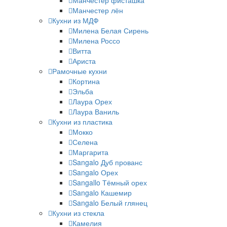
Манчестер фисташка
Манчестер лён
Кухни из МДФ
Милена Белая Сирень
Милена Россо
Витта
Ариста
Рамочные кухни
Кортина
Эльба
Лаура Орех
Лаура Ваниль
Кухни из пластика
Мокко
Селена
Маргарита
Sangalo Дуб прованс
Sangalo Орех
Sangallo Тёмный орех
Sangalo Кашемир
Sangalo Белый глянец
Кухни из стекла
Камелия