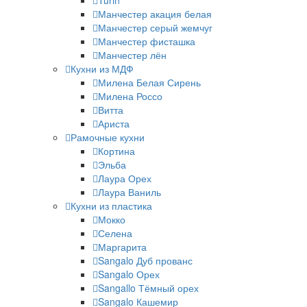
Turin
Манчестер акация белая
Манчестер серый жемчуг
Манчестер фисташка
Манчестер лён
Кухни из МДФ
Милена Белая Сирень
Милена Россо
Витта
Ариста
Рамочные кухни
Кортина
Эльба
Лаура Орех
Лаура Ваниль
Кухни из пластика
Мокко
Селена
Маргарита
Sangalo Дуб прованс
Sangalo Орех
Sangallo Тёмный орех
Sangalo Кашемир