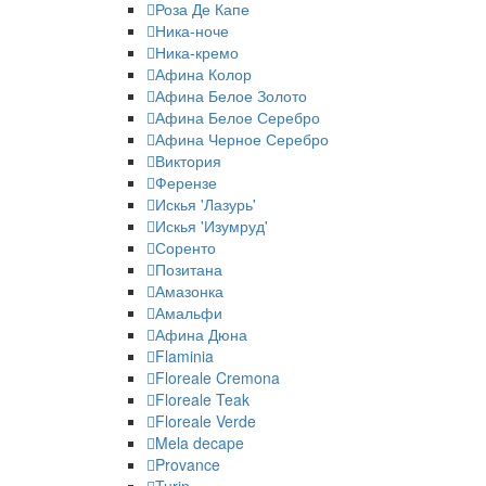
Роза Де Капе
Ника-ноче
Ника-кремо
Афина Колор
Афина Белое Золото
Афина Белое Серебро
Афина Черное Серебро
Виктория
Ферензе
Искья 'Лазурь'
Искья 'Изумруд'
Соренто
Позитана
Амазонка
Амальфи
Афина Дюна
Flaminia
Floreale Cremona
Floreale Teak
Floreale Verde
Mela decape
Provance