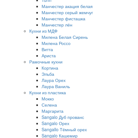
Turin
Манчестер акация белая
Манчестер серый жемчуг
Манчестер фисташка
Манчестер лён
Кухни из МДФ
Милена Белая Сирень
Милена Россо
Витта
Ариста
Рамочные кухни
Кортина
Эльба
Лаура Орех
Лаура Ваниль
Кухни из пластика
Мокко
Селена
Маргарита
Sangalo Дуб прованс
Sangalo Орех
Sangallo Тёмный орех
Sangalo Кашемир