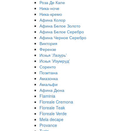
Роза Де Капе
Ника-ноче
Ника-кремо
Афина Колор
Афина Белое Золото
Афина Белое Серебро
Афина Черное Серебро
Виктория
Ферензе
Искья 'Лазурь'
Искья 'Изумруд'
Соренто
Позитана
Амазонка
Амальфи
Афина Дюна
Flaminia
Floreale Cremona
Floreale Teak
Floreale Verde
Mela decape
Provance