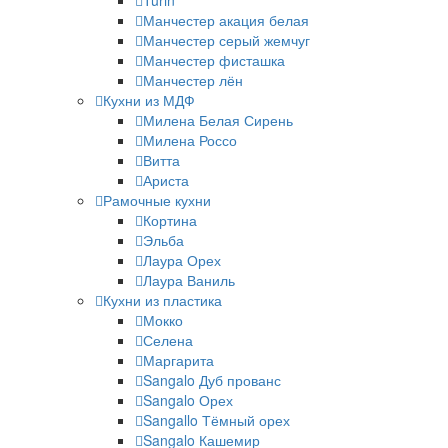
Turin
Манчестер акация белая
Манчестер серый жемчуг
Манчестер фисташка
Манчестер лён
Кухни из МДФ
Милена Белая Сирень
Милена Россо
Витта
Ариста
Рамочные кухни
Кортина
Эльба
Лаура Орех
Лаура Ваниль
Кухни из пластика
Мокко
Селена
Маргарита
Sangalo Дуб прованс
Sangalo Орех
Sangallo Тёмный орех
Sangalo Кашемир