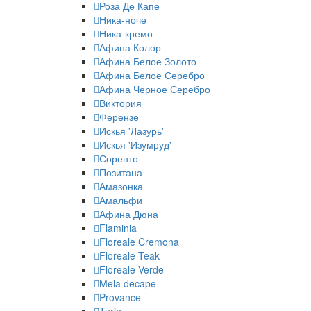
Роза Де Капе
Ника-ноче
Ника-кремо
Афина Колор
Афина Белое Золото
Афина Белое Серебро
Афина Черное Серебро
Виктория
Ферензе
Искья 'Лазурь'
Искья 'Изумруд'
Соренто
Позитана
Амазонка
Амальфи
Афина Дюна
Flaminia
Floreale Cremona
Floreale Teak
Floreale Verde
Mela decape
Provance