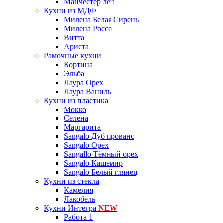
Манчестер лён
Кухни из МДФ
Милена Белая Сирень
Милена Россо
Витта
Ариста
Рамочные кухни
Кортина
Эльба
Лаура Орех
Лаура Ваниль
Кухни из пластика
Мокко
Селена
Маргарита
Sangalo Дуб прованс
Sangalo Орех
Sangallo Тёмный орех
Sangalo Кашемир
Sangalo Белый глянец
Кухни из стекла
Камелия
Лакобель
Кухни Интегра
NEW
Работа 1