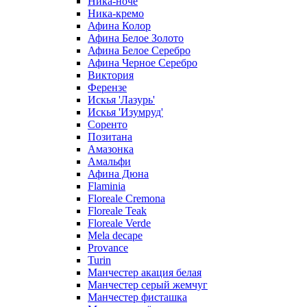
Ника-ноче
Ника-кремо
Афина Колор
Афина Белое Золото
Афина Белое Серебро
Афина Черное Серебро
Виктория
Ферензе
Искья 'Лазурь'
Искья 'Изумруд'
Соренто
Позитана
Амазонка
Амальфи
Афина Дюна
Flaminia
Floreale Cremona
Floreale Teak
Floreale Verde
Mela decape
Provance
Turin
Манчестер акация белая
Манчестер серый жемчуг
Манчестер фисташка