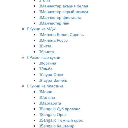
Turin
Манчестер акация белая
Манчестер серый жемчуг
Манчестер фисташка
Манчестер лён
Кухни из МДФ
Милена Белая Сирень
Милена Россо
Витта
Ариста
Рамочные кухни
Кортина
Эльба
Лаура Орех
Лаура Ваниль
Кухни из пластика
Мокко
Селена
Маргарита
Sangalo Дуб прованс
Sangalo Орех
Sangallo Тёмный орех
Sangalo Кашемир