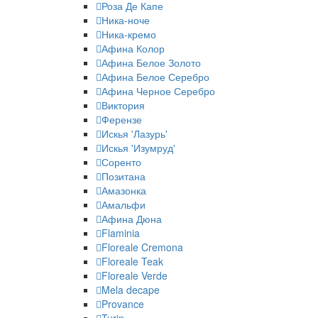
Роза Де Капе
Ника-ноче
Ника-кремо
Афина Колор
Афина Белое Золото
Афина Белое Серебро
Афина Черное Серебро
Виктория
Ферензе
Искья 'Лазурь'
Искья 'Изумруд'
Соренто
Позитана
Амазонка
Амальфи
Афина Дюна
Flaminia
Floreale Cremona
Floreale Teak
Floreale Verde
Mela decape
Provance