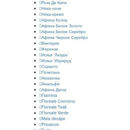
Роза Де Капе
Ника-ноче
Ника-кремо
Афина Колор
Афина Белое Золото
Афина Белое Серебро
Афина Черное Серебро
Виктория
Ферензе
Искья 'Лазурь'
Искья 'Изумруд'
Соренто
Позитана
Амазонка
Амальфи
Афина Дюна
Flaminia
Floreale Cremona
Floreale Teak
Floreale Verde
Mela decape
Provance