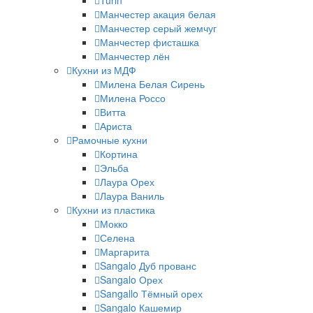
Turin
Манчестер акация белая
Манчестер серый жемчуг
Манчестер фисташка
Манчестер лён
Кухни из МДФ
Милена Белая Сирень
Милена Россо
Витта
Ариста
Рамочные кухни
Кортина
Эльба
Лаура Орех
Лаура Ваниль
Кухни из пластика
Мокко
Селена
Маргарита
Sangalo Дуб прованс
Sangalo Орех
Sangallo Тёмный орех
Sangalo Кашемир