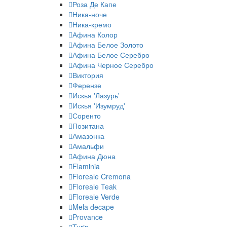
Роза Де Капе
Ника-ноче
Ника-кремо
Афина Колор
Афина Белое Золото
Афина Белое Серебро
Афина Черное Серебро
Виктория
Ферензе
Искья 'Лазурь'
Искья 'Изумруд'
Соренто
Позитана
Амазонка
Амальфи
Афина Дюна
Flaminia
Floreale Cremona
Floreale Teak
Floreale Verde
Mela decape
Provance