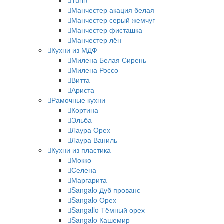
Turin
Манчестер акация белая
Манчестер серый жемчуг
Манчестер фисташка
Манчестер лён
Кухни из МДФ
Милена Белая Сирень
Милена Россо
Витта
Ариста
Рамочные кухни
Кортина
Эльба
Лаура Орех
Лаура Ваниль
Кухни из пластика
Мокко
Селена
Маргарита
Sangalo Дуб прованс
Sangalo Орех
Sangallo Тёмный орех
Sangalo Кашемир