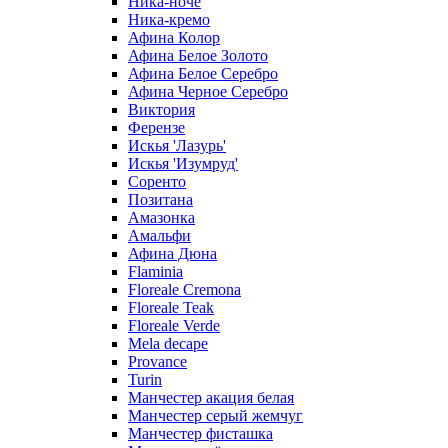
Ника-ноче
Ника-кремо
Афина Колор
Афина Белое Золото
Афина Белое Серебро
Афина Черное Серебро
Виктория
Ферензе
Искья 'Лазурь'
Искья 'Изумруд'
Соренто
Позитана
Амазонка
Амальфи
Афина Дюна
Flaminia
Floreale Cremona
Floreale Teak
Floreale Verde
Mela decape
Provance
Turin
Манчестер акация белая
Манчестер серый жемчуг
Манчестер фисташка