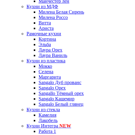
Манчестер лён
Кухни из МДФ
Милена Белая Сирень
Милена Россо
Витта
Ариста
Рамочные кухни
Кортина
Эльба
Лаура Орех
Лаура Ваниль
Кухни из пластика
Мокко
Селена
Маргарита
Sangalo Дуб прованс
Sangalo Орех
Sangallo Тёмный орех
Sangalo Кашемир
Sangalo Белый глянец
Кухни из стекла
Камелия
Лакобель
Кухни Интегра
NEW
Работа 1