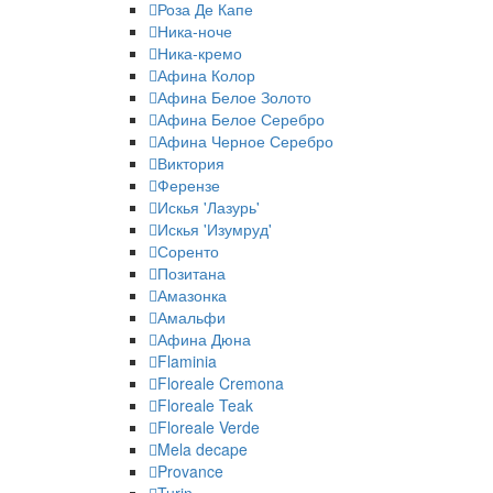
Роза Де Капе
Ника-ноче
Ника-кремо
Афина Колор
Афина Белое Золото
Афина Белое Серебро
Афина Черное Серебро
Виктория
Ферензе
Искья 'Лазурь'
Искья 'Изумруд'
Соренто
Позитана
Амазонка
Амальфи
Афина Дюна
Flaminia
Floreale Cremona
Floreale Teak
Floreale Verde
Mela decape
Provance