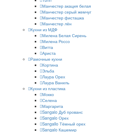
Turin
Манчестер акация белая
Манчестер серый жемчуг
Манчестер фисташка
Манчестер лён
Кухни из МДФ
Милена Белая Сирень
Милена Россо
Витта
Ариста
Рамочные кухни
Кортина
Эльба
Лаура Орех
Лаура Ваниль
Кухни из пластика
Мокко
Селена
Маргарита
Sangalo Дуб прованс
Sangalo Орех
Sangallo Тёмный орех
Sangalo Кашемир