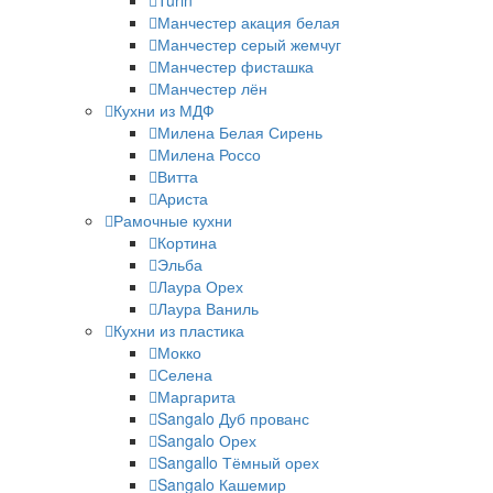
Turin
Манчестер акация белая
Манчестер серый жемчуг
Манчестер фисташка
Манчестер лён
Кухни из МДФ
Милена Белая Сирень
Милена Россо
Витта
Ариста
Рамочные кухни
Кортина
Эльба
Лаура Орех
Лаура Ваниль
Кухни из пластика
Мокко
Селена
Маргарита
Sangalo Дуб прованс
Sangalo Орех
Sangallo Тёмный орех
Sangalo Кашемир