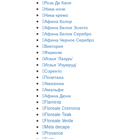
Роза Де Капе
Ника-ноче
Ника-кремо
Афина Колор
Афина Белое Золото
Афина Белое Серебро
Афина Черное Серебро
Виктория
Ферензе
Искья 'Лазурь'
Искья 'Изумруд'
Соренто
Позитана
Амазонка
Амальфи
Афина Дюна
Flaminia
Floreale Cremona
Floreale Teak
Floreale Verde
Mela decape
Provance