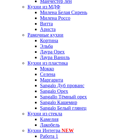
Манчестер лён
Кухни из МДФ
Милена Белая Сирень
Милена Россо
Витта
Ариста
Рамочные кухни
Кортина
Эльба
Лаура Орех
Лаура Ваниль
Кухни из пластика
Мокко
Селена
Маргарита
Sangalo Дуб прованс
Sangalo Орех
Sangallo Тёмный орех
Sangalo Кашемир
Sangalo Белый глянец
Кухни из стекла
Камелия
Лакобель
Кухни Интегра
NEW
Работа 1