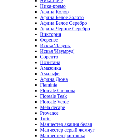
Ника-ноче
Ника-кремо
Афина Колор
Афина Белое Золото
Афина Белое Серебро
Афина Черное Серебро
Виктория
Ферензе
Искья 'Лазурь'
Искья 'Изумруд'
Соренто
Позитана
Амазонка
Амальфи
Афина Дюна
Flaminia
Floreale Cremona
Floreale Teak
Floreale Verde
Mela decape
Provance
Turin
Манчестер акация белая
Манчестер серый жемчуг
Манчестер фисташка